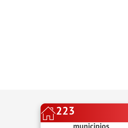
223
municipios