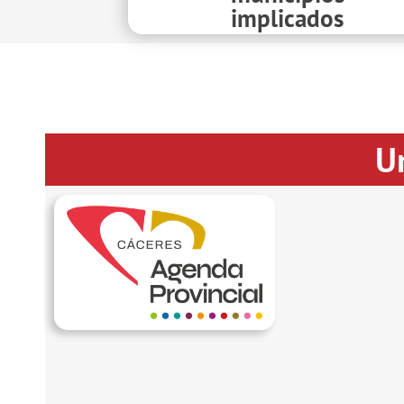
implicados
U