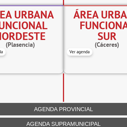
EA URBANA
ÁREA URB
UNCIONAL
FUNCION
NORDESTE
SUR
(Plasencia)
(Cáceres)
da
Ver agenda
AGENDA PROVINCIAL
AGENDA SUPRAMUNICIPAL