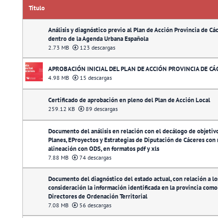
Título
Análisis y diagnóstico previo al Plan de Acción Provincia de Cá
dentro de la Agenda Urbana Española
2.73 MB
123 descargas
APROBACIÓN INICIAL DEL PLAN DE ACCIÓN PROVINCIA DE CÁ
4.98 MB
15 descargas
Certificado de aprobación en pleno del Plan de Acción Local
259.12 KB
89 descargas
Documento del análisis en relación con el decálogo de objetivos
Planes, EProyectos y Estrategias de Diputación de Cáceres con r
alineación con ODS, en formatos pdf y xls
7.88 MB
74 descargas
Documento del diagnóstico del estado actual, con relación a lo
consideración la información identificada en la provincia como 
Directores de Ordenación Territorial
7.08 MB
56 descargas